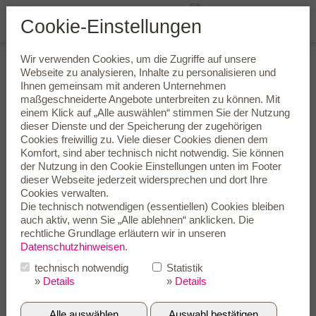
Cookie-Einstellungen
Wir verwenden Cookies, um die Zugriffe auf unsere
Tägliche Reinigung und
Webseite zu analysieren, Inhalte zu personalisieren und
Ihnen gemeinsam mit anderen Unternehmen
Trocknung – für saubere
maßgeschneiderte Angebote unterbreiten zu können. Mit
Leistung ohne Unterbrechung
einem Klick auf „Alle auswählen“ stimmen Sie der Nutzung
dieser Dienste und der Speicherung der zugehörigen
Cookies freiwillig zu. Viele dieser Cookies dienen dem
Das tägliche Reinigen und Trocknen Ihrer Hörgeräte ist das A
Komfort, sind aber technisch nicht notwendig. Sie können
und O, um deren Leistungsfähigkeit zu erhalten. Denn allein
der Nutzung in den
Cookie Einstellungen
unten im Footer
dieses Ritual befreit von den Spuren am Ende des Tages: Staub
dieser Webseite jederzeit widersprechen und dort Ihre
und Schmutz, abgesondertes Ohrschmalz (Cerumen) und
Cookies verwalten.
Kosmetikarückstände wie Haarspray oder Puder.
Die technisch notwendigen (essentiellen) Cookies bleiben
Klassische Haushaltsreiniger oder Alkohol sind bei der
auch aktiv, wenn Sie „Alle ablehnen“ anklicken. Die
Hörgerätereinigung jedoch tabu. Denn diese sind weder dafür
rechtliche Grundlage erläutern wir in unseren
gedacht noch geeignet. Die weit bessere Wahl stellen die
Datenschutzhinweisen
.
speziell für die hochempfindliche Hörgerätetechnik entwickelten
technisch notwendig
Statistik
HÖREX Reinigungs- und Pflegeprodukte dar, die ebenso sanft
»
Details
»
Details
wie gründlich zur Sache gehen.
Alle auswählen
Auswahl bestätigen