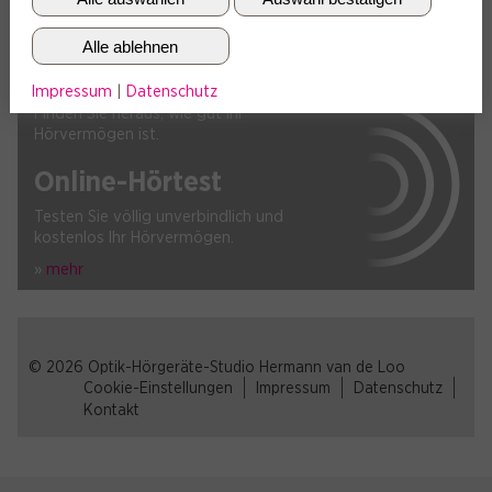
Programm umfasst clevere Lösungen aller Art: etwa für Hobby
und Arbeit, Reisen und Schlafen, Straßenverkehr, Schwimmen
Alle ablehnen
und Musikgenuss.
Impressum
|
Datenschutz
Finden Sie heraus, wie gut Ihr
Hörvermögen ist.
Online-Hörtest
Testen Sie völlig unverbindlich und
kostenlos Ihr Hörvermögen.
»
mehr
© 2026 Optik-Hörgeräte-Studio Hermann van de Loo
Cookie-Einstellungen
Impressum
Datenschutz
Kontakt