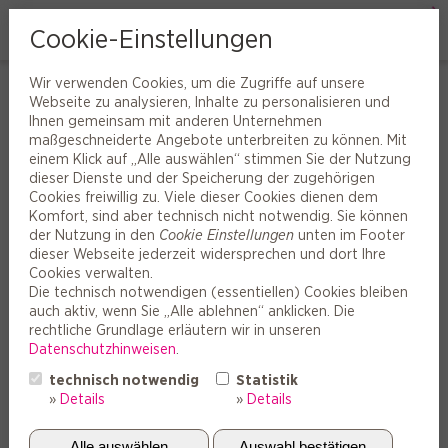
Cookie-Einstellungen
Wir verwenden Cookies, um die Zugriffe auf unsere
Der einfachste Weg, den richtigen
Webseite zu analysieren, Inhalte zu personalisieren und
Ihnen gemeinsam mit anderen Unternehmen
Gehörschutz zu finden
maßgeschneiderte Angebote unterbreiten zu können. Mit
einem Klick auf „Alle auswählen“ stimmen Sie der Nutzung
Eins ist klar: Ihre Ohren sind zwei existenziell wichtige Organe,
dieser Dienste und der Speicherung der zugehörigen
die einfach geschützt gehören. Wie aber schützen Sie Ihr Gehör
Cookies freiwillig zu. Viele dieser Cookies dienen dem
nun richtig? Eine Frage, die wir Ihnen gern kompetent
Komfort, sind aber technisch nicht notwendig. Sie können
beantworten.
der Nutzung in den
Cookie Einstellungen
unten im Footer
dieser Webseite jederzeit widersprechen und dort Ihre
Ob individuell als Otoplastik (Formpassstück) für Ihr Gehör
Cookies verwalten.
gefertigt oder universell nach hohen Qualitätsstandards
Die technisch notwendigen (essentiellen) Cookies bleiben
hergestellt – wir bieten Ihnen genau die Gehörschutz-Lösung,
auch aktiv, wenn Sie „Alle ablehnen“ anklicken. Die
die zu Ihren persönlichen Höranforderungen und -wünschen
rechtliche Grundlage erläutern wir in unseren
passt
Datenschutzhinweisen
.
Das Repertoire des individuellen Gehörschutzes überzeugt auf
technisch notwendig
Statistik
ganzer Bandbreite: beim Duschen, Baden und Wassersport,
»
Details
»
Details
beim Schlafen ohne nächtliche Ruhestörung, beim
Musikerlebnis ohne unangenehmen Nachklang oder beim
Gebrauch von Smartphones. Auch das Standard-Gehörschutz-
Alle auswählen
Auswahl bestätigen