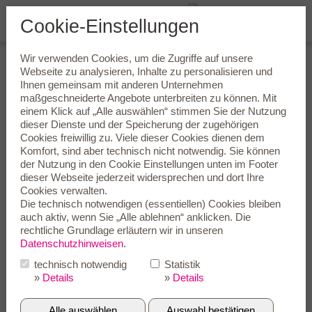
Cookie-Einstellungen
Wir verwenden Cookies, um die Zugriffe auf unsere
Wie laut ist schädlich? Oder
Webseite zu analysieren, Inhalte zu personalisieren und
Ihnen gemeinsam mit anderen Unternehmen
besser gefragt: Geht es nicht
maßgeschneiderte Angebote unterbreiten zu können. Mit
auch leiser?
einem Klick auf „Alle auswählen“ stimmen Sie der Nutzung
dieser Dienste und der Speicherung der zugehörigen
Cookies freiwillig zu. Viele dieser Cookies dienen dem
Wie laut etwas wahrgenommen wird, richtet sich nach
Komfort, sind aber technisch nicht notwendig. Sie können
subjektiven Maßstäben. Objektiv lässt sich jedoch sagen, dass
der Nutzung in den
Cookie Einstellungen
unten im Footer
sich ständige Geräuschbelastung mit niedriger Lautstärke oder
dieser Webseite jederzeit widersprechen und dort Ihre
auch kurzfristig extrem hohe Lautstärken schädlich auf das
Cookies verwalten.
Gehör auswirken.
Die technisch notwendigen (essentiellen) Cookies bleiben
Schon eine kontinuierliche Geräuschkulisse mit lediglich 40 dB
auch aktiv, wenn Sie „Alle ablehnen“ anklicken. Die
(A) kann zu Lern- und Konzentrationsschwierigkeiten führen.
rechtliche Grundlage erläutern wir in unseren
Diese Lautstärke liegt etwa in der Mitte zwischen einem leisen
Datenschutzhinweisen
.
Zimmerventilator und einem brummenden Kühlschrank. Und
technisch notwendig
Statistik
schon bei dauernder Einwirkung ab 60 dB (A) steigt das Risiko
»
Details
»
Details
für Herz-Kreislauf-Erkrankungen beträchtlich. Beispielsweise
dann, wenn man permanent Verkehrslärm ausgesetzt ist.
Alle auswählen
Auswahl bestätigen